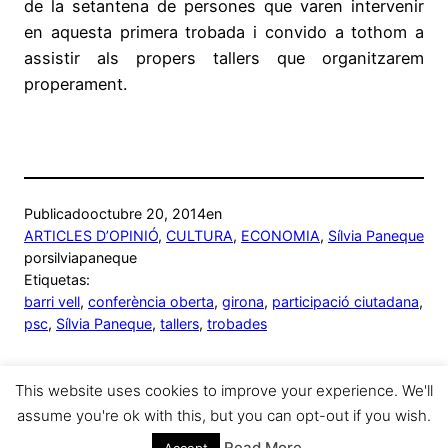
de la setantena de persones que varen intervenir
en aquesta primera trobada i convido a tothom a
assistir als propers tallers que organitzarem
properament.
Publicado
octubre 20, 2014
en
ARTICLES D’OPINIÓ
, 
CULTURA
, 
ECONOMIA
, 
Sílvia Paneque
por
silviapaneque
Etiquetas:
barri vell
, 
conferència oberta
, 
girona
, 
participació ciutadana
, 
psc
, 
Sílvia Paneque
, 
tallers
, 
trobades
This website uses cookies to improve your experience. We'll
assume you're ok with this, but you can opt-out if you wish.
Sílvia Paneque
Funciona gracias a
WordPress
Read More