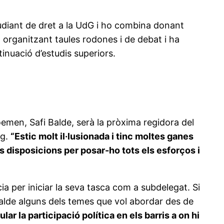
studiant de dret a la UdG i ho combina donant
 organitzant taules rodones i de debat i ha
tinuació d’estudis superiors.
oemen, Safi Balde, serà la pròxima regidora del
ig.
“Estic molt il·lusionada i tinc moltes ganes
es disposicions per posar-ho tots els esforços i
ia per iniciar la seva tasca com a subdelegat. Si
 Balde alguns dels temes que vol abordar des de
lar la participació política en els barris a on hi