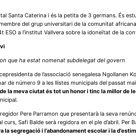
pital Santa Caterina i és la petita de 3 germans. És e
 membre del grup universitari de la comunitat africana
 ESO a l’institut Vallvera sobre la idoneïtat de la con
vi
amon que ha estat nomenat subdelegat del govern
 vicepresidenta de l’associació senegalesa Ngollanen K
ar de número 9 a les llistes municipals del passat ma
e la meva ciutat és tot un honor i tinc la millor de l
nicipal.
l regidor Pere Parramon que presentarà la seva renúnc
 curs, Safi Balde serà regidora en el ple d’abril. Per
ra la segregació i l’abandonament escolar i la d’estimu