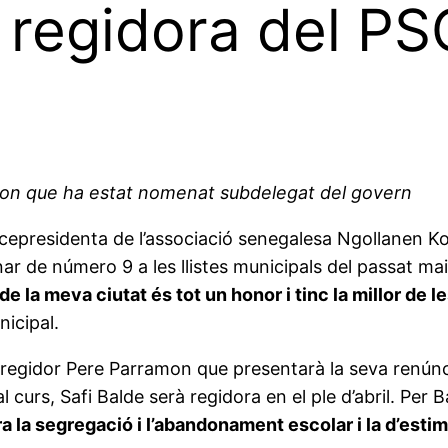
à regidora del PS
amon que ha estat nomenat subdelegat del govern
 vicepresidenta de l’associació senegalesa Ngollanen K
ar de número 9 a les llistes municipals del passat ma
e la meva ciutat és tot un honor i tinc la millor de l
nicipal.
l regidor Pere Parramon que presentarà la seva renúnc
 curs, Safi Balde serà regidora en el ple d’abril. Per
ra la segregació i l’abandonament escolar i la d’estimu