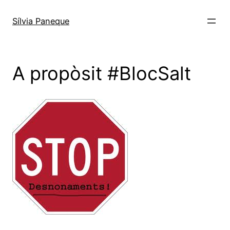
Sílvia Paneque
A propòsit #BlocSalt