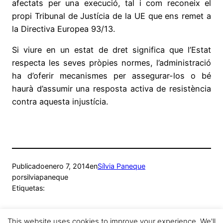
afectats per una execució, tal i com reconeix el
propi Tribunal de Justícia de la UE que ens remet a
la Directiva Europea 93/13.
Si viure en un estat de dret significa que l’Estat
respecta les seves pròpies normes, l’administració
ha d’oferir mecanismes per assegurar-los o bé
haurà d’assumir una resposta activa de resistència
contra aquesta injustícia.
Publicado
enero 7, 2014
en
Sílvia Paneque
por
silviapaneque
Etiquetas:
This website uses cookies to improve your experience. We'll