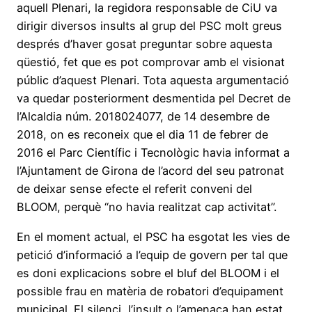
aquell Plenari, la regidora responsable de CiU va
dirigir diversos insults al grup del PSC molt greus
després d’haver gosat preguntar sobre aquesta
qüestió, fet que es pot comprovar amb el visionat
públic d’aquest Plenari. Tota aquesta argumentació
va quedar posteriorment desmentida pel Decret de
l’Alcaldia núm. 2018024077, de 14 desembre de
2018, on es reconeix que el dia 11 de febrer de
2016 el Parc Científic i Tecnològic havia informat a
l’Ajuntament de Girona de l’acord del seu patronat
de deixar sense efecte el referit conveni del
BLOOM, perquè “no havia realitzat cap activitat”.
En el moment actual, el PSC ha esgotat les vies de
petició d’informació a l’equip de govern per tal que
es doni explicacions sobre el bluf del BLOOM i el
possible frau en matèria de robatori d’equipament
municipal. El silenci, l’insult o l’amenaça han estat