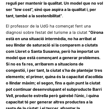
reguli per mantenir la qualitat. Un model que no vol
ser “low cost”, sinó que aspira a la qualitat i, per
tant, també a la sostenibilitat”
.
El professor de la UdG ha començat fent una
diagnosi sobre l’estat del turisme a la ciutat
“Girona
està en una situació intermèdia, no ha arribat al
seu llindar de saturació si la comparem a ciutats
com Lloret o Santa Susanna, però ha importat un
model que està començant a generar problemes.
Si no es fa res, arribarem a situacions de
congestió, i per tant, la ciutat s’ha de plantejar tres
elements; el primer, quina és la capacitat d’acollida
o llindar màxim; el segon, fins a quin punt la ciutat
pot continuar desenvolupant el subproducte Barri
Vell, producte estrella però gairebé l’únic, i quina
capacitat té per generar altres productes a la
resta de la ciutat; i el tercer, afrontar la