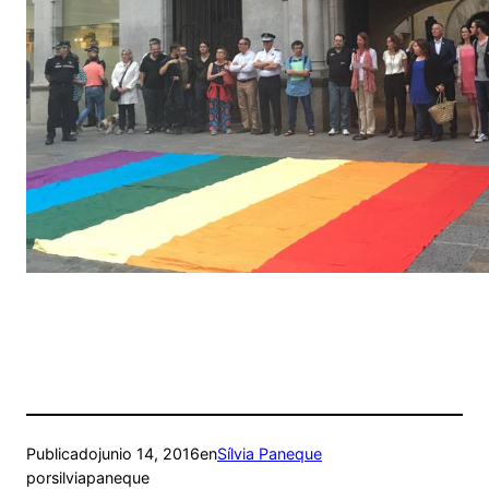
Publicado
junio 14, 2016
en
Sílvia Paneque
por
silviapaneque