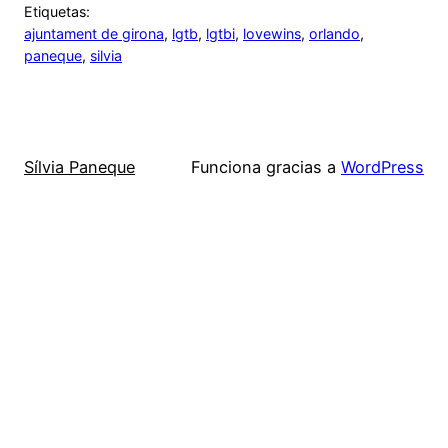
Etiquetas:
ajuntament de girona
, 
lgtb
, 
lgtbi
, 
lovewins
, 
orlando
, 
paneque
, 
silvia
Sílvia Paneque
Funciona gracias a
WordPress