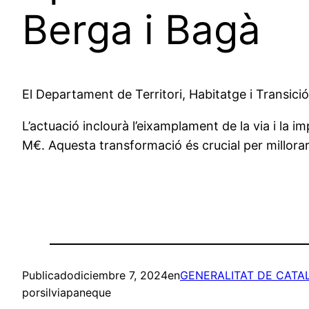
Berga i Bagà
El Departament de Territori, Habitatge i Transició
L’actuació inclourà l’eixamplament de la via i la 
M€. Aquesta transformació és crucial per millorar l
Publicado
diciembre 7, 2024
en
GENERALITAT DE CATA
por
silviapaneque