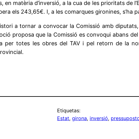
, en matèria d’inversió, a la cua de les prioritats de l
ra els 243,65€. I, a les comarques gironines, s’ha pat
istori a tornar a convocar la Comissió amb diputats,
a moció proposa que la Comissió es convoqui abans de
a per totes les obres del TAV i pel retorn de la no
rovincial.
Etiquetas:
Estat
, 
girona
, 
inversió
, 
pressupost