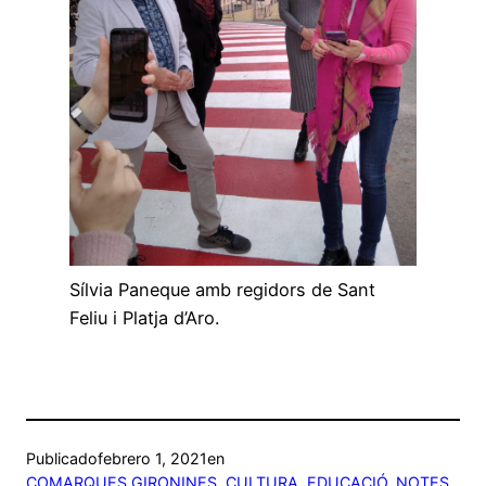
Sílvia Paneque amb regidors de Sant
Feliu i Platja d’Aro.
Publicado
febrero 1, 2021
en
COMARQUES GIRONINES
, 
CULTURA
, 
EDUCACIÓ
, 
NOTES