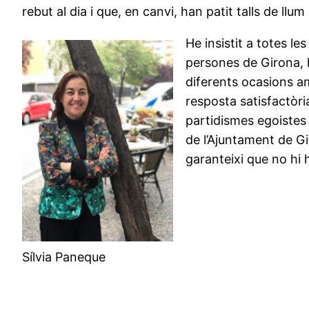
rebut al dia i que, en canvi, han patit talls de ll
He insistit a totes le
persones de Girona, 
diferents ocasions a
resposta satisfactòr
partidismes egoistes 
de l’Ajuntament de G
garanteixi que no hi h
Sílvia Paneque