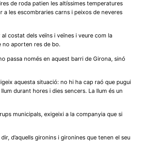
ires de roda patien les altíssimes temperatures
ar a les escombraries carns i peixos de neveres
l costat dels veïns i veïnes i veure com la
e no aporten res de bo.
 no passa només en aquest barri de Girona, sinó
igeix aquesta situació: no hi ha cap raó que pugui
 llum durant hores i dies sencers. La llum és un
rups municipals, exigeixi a la companyia que si
dir, d’aquells gironins i gironines que tenen el seu