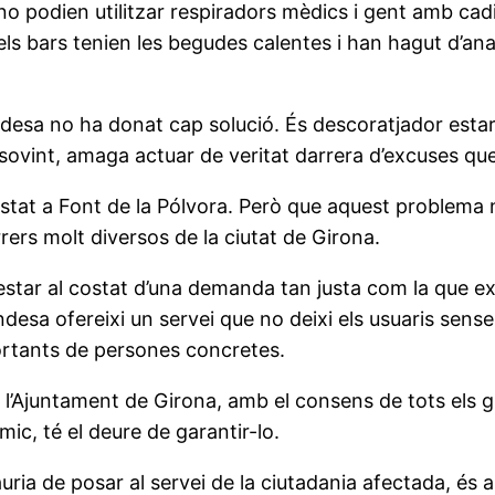
 no podien utilitzar respiradors mèdics i gent amb cad
 els bars tenien les begudes calentes i han hagut d’an
desa no ha donat cap solució. És descoratjador estar a
 sovint, amaga actuar de veritat darrera d’excuses qu
 estat a Font de la Pólvora. Però que aquest problema
rers molt diversos de la ciutat de Girona.
star al costat d’una demanda tan justa com la que ex
ndesa ofereixi un servei que no deixi els usuaris sense
mportants de persones concretes.
e l’Ajuntament de Girona, amb el consens de tots els g
mic, té el deure de garantir-lo.
uria de posar al servei de la ciutadania afectada, és a 