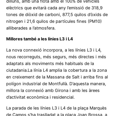
dilluns, amb una flota amb el 100% de vehicles
elèctrics que evitarà cada any l’emissió de
318,9
tones de diòxid de carboni, 877,5 quilos d’òxids de
nitrogen i 21,6 quilos de partícules fines (PM10)
alliberades a l’atmosfera.
Millores també a les línies L3 i L4
La nova connexió incorpora, a les línies L3 i L4,
nous recorreguts, més segurs, més directes i més
adaptats als moviments més habituals de la
ciutadania.La línia L4 amplia la cobertura a la zona
en creixement de la Massana de Salt i arriba fins al
polígon industrial de Montfullà. D’aquesta manera,
millora la connexió amb Girona i amb les àrees
d’activitat econòmica i residencial.
La parada de les línies L3 i L4 de la plaça Marquès
de Camps s’ha traslladat a la plaça Joan Brossa, a