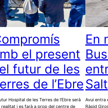
ompromís
En 
mb el present
Bus
 el futur de les
ent
erres de l’Ebre
Salt
futur Hospital de les Terres de l’Ebre serà
Avui entra
 realitat i es farà a prop del centre de
Ràpid Giro