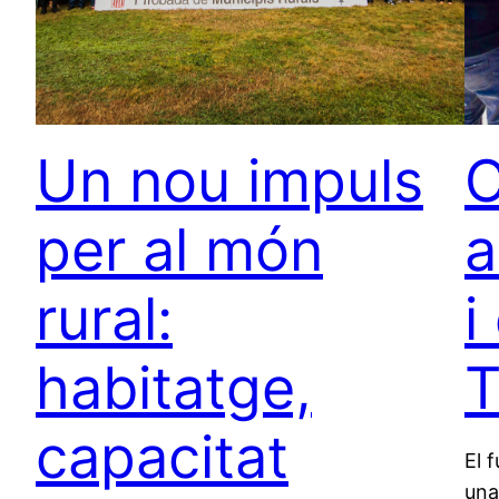
Un nou impuls
C
per al món
a
rural:
i
habitatge,
T
capacitat
El 
una