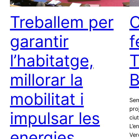
Treballem per
C
garantir
f
l’habitatge,
T
millorar la
B
mobilitat i
Sem
pro
impulsar les
ciu
L’e
energies
Ver