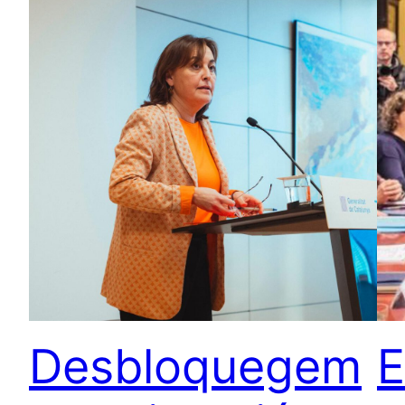
Desbloquegem
E