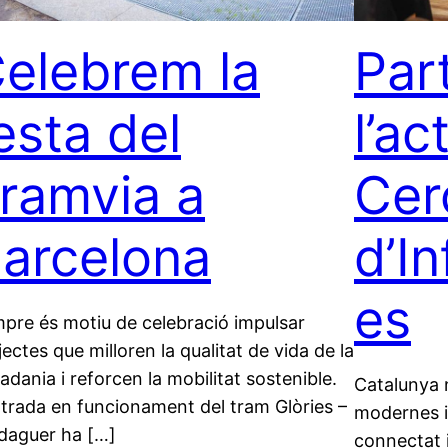
elebrem la
Par
esta del
l’ac
ramvia a
Cer
arcelona
d’In
es
pre és motiu de celebració impulsar
jectes que milloren la qualitat de vida de la
tadania i reforcen la mobilitat sostenible.
Catalunya 
ntrada en funcionament del tram Glòries –
modernes i 
daguer ha […]
connectat i