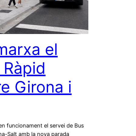
marxa el
 Ràpid
re Girona i
 en funcionament el servei de Bus
na-Salt amb la nova parada