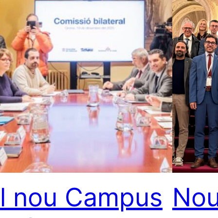
l nou Campus
Nou