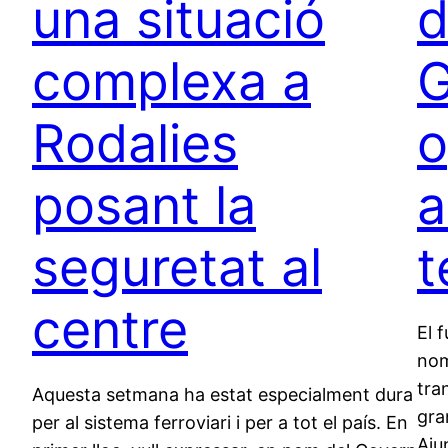
una situació
d
complexa a
G
Rodalies
o
posant la
a
seguretat al
t
centre
El 
nom
tra
Aquesta setmana ha estat especialment dura
gra
per al sistema ferroviari i per a tot el país. En
Aju