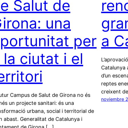
e Salut de
ren
irona: una
gra
portunitat per
a C
 la ciutat i el
L’aprovaci
Catalunya 
erritori
d’un escena
reptes ene
creixent de
futur Campus de Salut de Girona no és
noviembre 
és un projecte sanitari: és una
nsformació urbana, social i territorial de
n abast. Generalitat de Catalunya i
ntament de Girona […]