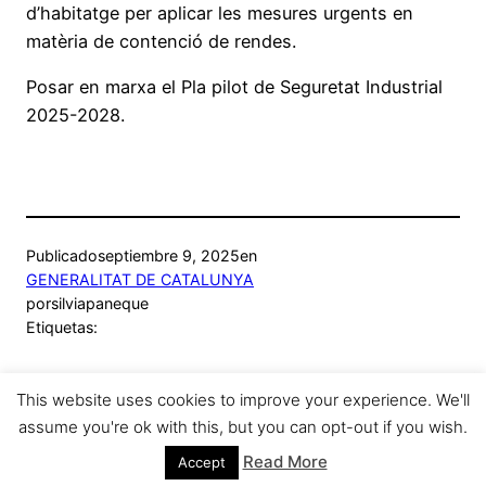
d’habitatge per aplicar les mesures urgents en
matèria de contenció de rendes.
Posar en marxa el Pla pilot de Seguretat Industrial
2025-2028.
Publicado
septiembre 9, 2025
en
GENERALITAT DE CATALUNYA
por
silviapaneque
Etiquetas:
This website uses cookies to improve your experience. We'll
assume you're ok with this, but you can opt-out if you wish.
Sílvia Paneque
Funciona gracias a
WordPress
Read More
Accept