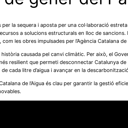
per la sequera i aposta per una col·laboració estreta 
els recursos a solucions estructurals en lloc de sancion
 com les obres impulsades per l’Agència Catalana de l
 història causada pel canvi climàtic. Per això, el Go
més resilient que permeti desconnectar Catalunya de l
t de cada litre d’aigua i avançar en la descarbonitzac
atalana de l’Aigua és clau per garantir la gestió eficie
novables.