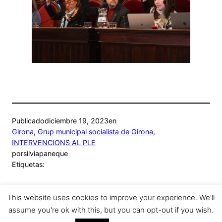
Publicado
diciembre 19, 2023
en
Girona
, 
Grup municipal socialista de Girona
, 
INTERVENCIONS AL PLE
por
silviapaneque
Etiquetas:
This website uses cookies to improve your experience. We'll
assume you're ok with this, but you can opt-out if you wish.
Sílvia Paneque
Funciona gracias a
WordPress