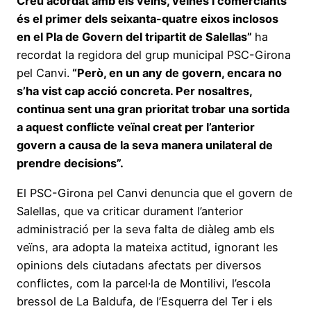
Creu acordat amb els veïns, veïnes i comerciants
és el primer dels seixanta-quatre eixos inclosos
en el Pla de Govern del tripartit de Salellas”
ha
recordat la regidora del grup municipal PSC-Girona
pel Canvi.
“Però, en un any de govern, encara no
s’ha vist cap acció concreta. Per nosaltres,
continua sent una gran prioritat trobar una sortida
a aquest conflicte veïnal creat per l’anterior
govern a causa de la seva manera unilateral de
prendre decisions”.
El PSC-Girona pel Canvi denuncia que el govern de
Salellas, que va criticar durament l’anterior
administració per la seva falta de diàleg amb els
veïns, ara adopta la mateixa actitud, ignorant les
opinions dels ciutadans afectats per diversos
conflictes, com la parcel·la de Montilivi, l’escola
bressol de La Baldufa, de l’Esquerra del Ter i els