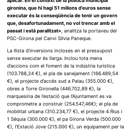
aplicar. En el context de la política municipal
gironina, que hi hagi 51 milions d’euros sense
executar és la conseqüència de tenir un govern
que, desafortunadament, no vol trencar amb el
passat i està paralitzat»
, analitza la portaveu del
PSC-Girona pel Canvi Sílvia Paneque.
La llista d’inversions incloses en el pressupost
sense executar és llarga. Inclou tota mena
d’accions com el foment de la indústria turística
(103.788,24 €), el pla de sanejament (166.489,54
€), el projecte d’accés sud a Palau (355.000 €),
obres a Torre Gironella (446.702,89 €), la
marquesina de l’estació que l’Ajuntament es va
comprometre a construir (254.547,46€); el pla de
mobilitat urbana (310.234,77 €), el projecte 4 Rius i
1 Séquia (300.000 €), el pa Girona Verda (500.000
€), l’Estació Jove (215.000 €), un equipament per la