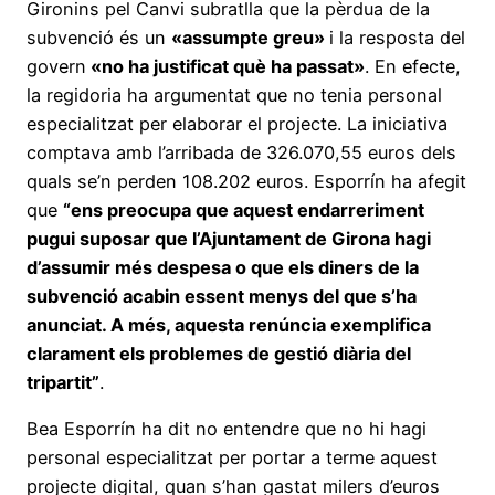
Gironins pel Canvi subratlla que la pèrdua de la
subvenció és un
«assumpte greu»
i la resposta del
govern
«no ha justificat què ha passat»
. En efecte,
la regidoria ha argumentat que no tenia personal
especialitzat per elaborar el projecte. La iniciativa
comptava amb l’arribada de 326.070,55 euros dels
quals se’n perden 108.202 euros. Esporrín ha afegit
que
“ens preocupa que aquest endarreriment
pugui suposar que l’Ajuntament de Girona hagi
d’assumir més despesa o que els diners de la
subvenció acabin essent menys del que s’ha
anunciat. A més, aquesta renúncia exemplifica
clarament els problemes de gestió diària del
tripartit”
.
Bea Esporrín ha dit no entendre que no hi hagi
personal especialitzat per portar a terme aquest
projecte digital, quan s’han gastat milers d’euros