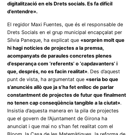
digitalització en els Drets socials. Es fa difícil
d’entendre».
El regidor Maxi Fuentes, que és el responsable de
Drets Socials en el grup municipal encapçalat per
Sílvia Paneque, ha explicat que
«sorprèn molt que
hi hagi notícies de projectes a la premsa,
acompanyats de paraules concretes plenes
d’esperança com ‘referents’ o ‘capdavanters’ i
que, després, no es facin realitat»
. Des d’aquest
punt de vista, ha argumentat que
«seria bo que
s’anunciés allò que ja s’ha fet enlloc de parlar
constantment de projectes de futur que finalment
no tenen cap conseqüència tangible a la ciutat»
.
Insistia d’aquesta manera en la pila de projectes
que el govern de l’Ajuntament de Girona ha
anunciat i que mai no s’han fet realitat com el
Bloom, la Casa de les Matemàtiques, la reforma de