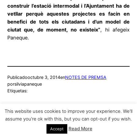
construir l’estació intermodal i l’Ajuntament ha de
vetllar perquè aquestes projectes es facin en
benefici de tots els ciutadans i d’un model de
ciutat que, de moment, no existeix”
, hi afegeix
Paneque.
Publicado
octubre 3, 2014
en
NOTES DE PREMSA
por
silviapaneque
Etiquetas:
This website uses cookies to improve your experience. We'll
assume you're ok with this, but you can opt-out if you wish.
Sílvia Paneque
Funciona gracias a
WordPress
Read More
Accept