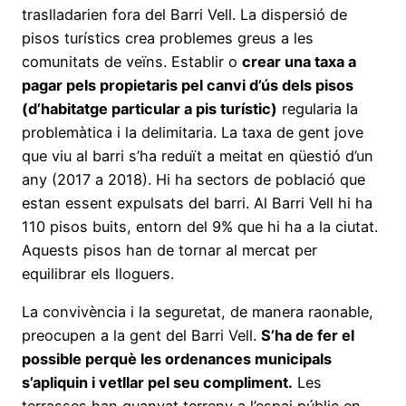
traslladarien fora del Barri Vell. La dispersió de
pisos turístics crea problemes greus a les
comunitats de veïns. Establir o
crear una taxa a
pagar pels propietaris pel canvi d’ús dels pisos
(d’habitatge particular a pis turístic)
regularia la
problemàtica i la delimitaria. La taxa de gent jove
que viu al barri s’ha reduït a meitat en qüestió d’un
any (2017 a 2018). Hi ha sectors de població que
estan essent expulsats del barri. Al Barri Vell hi ha
110 pisos buits, entorn del 9% que hi ha a la ciutat.
Aquests pisos han de tornar al mercat per
equilibrar els lloguers.
La convivència i la seguretat, de manera raonable,
preocupen a la gent del Barri Vell.
S’ha de fer el
possible perquè les ordenances municipals
s’apliquin i vetllar pel seu compliment.
Les
terrasses han guanyat terreny a l’espai públic en