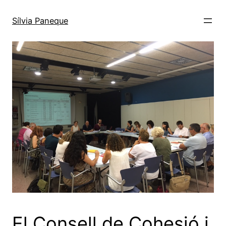
Sílvia Paneque
El Consell de Cohesió i