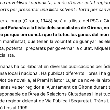
 novel·lista i periodista, a més d’haver estat regid
orts per presentar una llista solvent i forta per canv
 Serrallonga (Girona, 1948) serà a la llista del PSC a 
uel Fañanàs a la llista dels socialistes de Girona, 
bé perquè em consta que té totes les ganes del món 
an manifestat, que tenen la voluntat de guanyar les el
a, potents i preparats per governar la ciutat. Miquel
ialista.
ñanàs ha col·laborat en diverses publicacions periòdi
msa local i nacional. Ha publicat diferents llibres i ha
Olot de novel·la, el Premi Nèstor Luján de novel·la his
anàs va ser regidor a l’Ajuntament de Girona durant
ponsable de l’Àrea de Relacions Ciutadanes i Instituci
 de regidor delegat de Via Pública i Seguretat, Trànsit
ó fins al 1999.