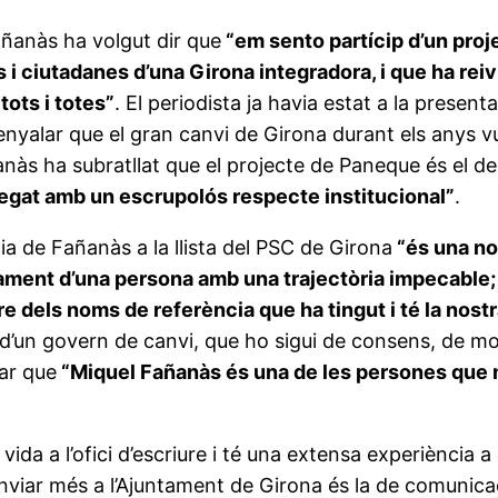
ñanàs ha volgut dir que
“em sento partícip d’un proj
 i ciutadanes d’una Girona integradora, i que ha reivi
tots i totes”
. El periodista ja havia estat a la prese
nyalar que el gran canvi de Girona durant els anys vu
añanàs ha subratllat que el projecte de Paneque és el d
plegat amb un escrupolós respecte institucional”
.
ia de Fañanàs a la llista del PSC de Girona
“és una no
ntament d’una persona amb una trajectòria impecable; 
e dels noms de referència que ha tingut i té la nost
 d’un govern de canvi, que ho sigui de consens, de mo
lar que
“Miquel Fañanàs és una de les persones que mé
da a l’ofici d’escriure i té una extensa experiència a
nviar més a l’Ajuntament de Girona és la de comunicac