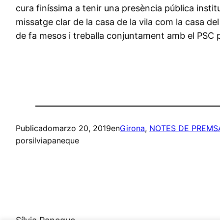
cura finíssima a tenir una presència pública instit
missatge clar de la casa de la vila com la casa d
de fa mesos i treballa conjuntament amb el PSC per
Publicado
marzo 20, 2019
en
Girona
, 
NOTES DE PREMS
por
silviapaneque