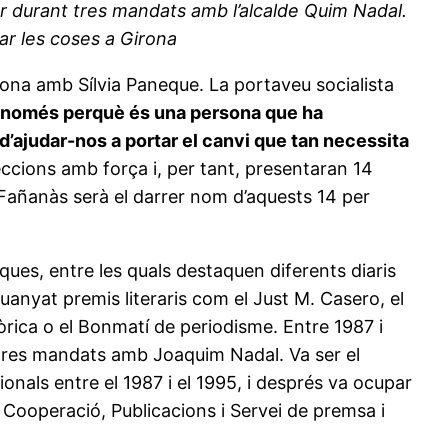
or durant tres mandats amb l’alcalde Quim Nadal.
iar les coses a Girona
Girona amb Sílvia Paneque. La portaveu socialista
no només perquè és una persona que ha
d’ajudar-nos a portar el canvi que tan necessita
eccions amb força i, per tant, presentaran 14
 Fañanàs serà el darrer nom d’aquests 14 per
ques, entre les quals destaquen diferents diaris
 guanyat premis literaris com el Just M. Casero, el
tòrica o el Bonmatí de periodisme. Entre 1987 i
 tres mandats amb Joaquim Nadal. Va ser el
onals entre el 1987 i el 1995, i després va ocupar
, Cooperació, Publicacions i Servei de premsa i