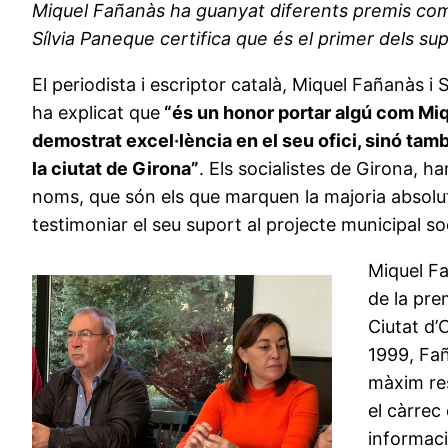
Miquel Fañanàs ha guanyat diferents premis com a
Sílvia Paneque certifica que és el primer dels sup
El periodista i escriptor català, Miquel Fañanàs i
ha explicat que
“és un honor portar algú com Miq
demostrat excel·lència en el seu ofici, sinó tam
la ciutat de Girona”
. Els socialistes de Girona, h
noms, que són els que marquen la majoria absolut
testimoniar el seu suport al projecte municipal soc
Miquel Fa
de la pre
Ciutat d’
1999, Fañ
màxim res
el càrrec
informaci