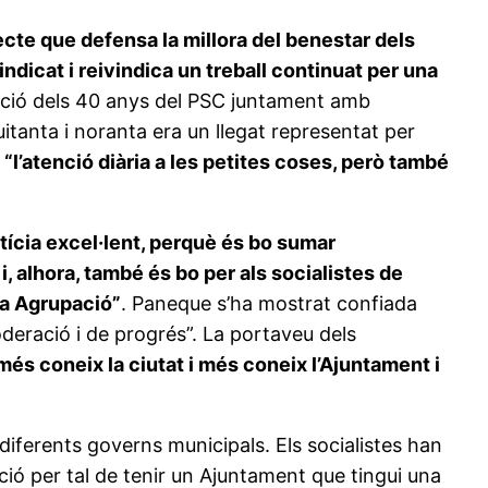
ecte que defensa la millora del benestar dels
ndicat i reivindica un treball continuat per una
ntació dels 40 anys del PSC juntament amb
itanta i noranta era un llegat representat per
e
“l’atenció diària a les petites coses, però també
tícia excel·lent, perquè és bo sumar
i, alhora, també és bo per als socialistes de
ra Agrupació”
. Paneque s’ha mostrat confiada
deració i de progrés”. La portaveu dels
s coneix la ciutat i més coneix l’Ajuntament i
 diferents governs municipals. Els socialistes han
ió per tal de tenir un Ajuntament que tingui una