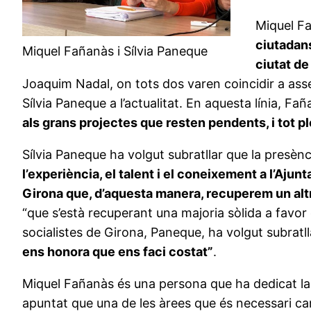
Miquel Fa
ciutadans
Miquel Fañanàs i Sílvia Paneque
ciutat de 
Joaquim Nadal, on tots dos varen coincidir a asse
Sílvia Paneque a l’actualitat. En aquesta línia, F
als grans projectes que resten pendents, i tot 
Sílvia Paneque ha volgut subratllar que la presènc
l’experiència, el talent i el coneixement a l’Aju
Girona que, d’aquesta manera, recuperem un altr
“que s’està recuperant una majoria sòlida a favor
socialistes de Girona, Paneque, ha volgut subratl
ens honora que ens faci costat”
.
Miquel Fañanàs és una persona que ha dedicat la vi
apuntat que una de les àrees que és necessari ca