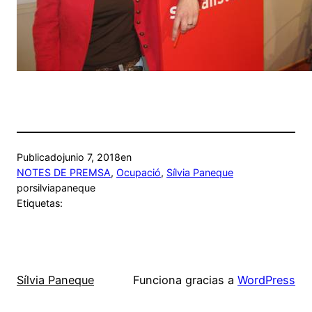
Publicado
junio 7, 2018
en
NOTES DE PREMSA
, 
Ocupació
, 
Sílvia Paneque
por
silviapaneque
Etiquetas:
Sílvia Paneque
Funciona gracias a
WordPress