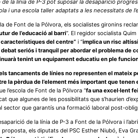
ió de la línia de P-3 pot suposar la desaparició progre
cola i una escola taller adaptats a les necessitats de l
la de Font de la Pólvora, els socialistes gironins recl
tur de l’educació al barri
”. El regidor socialista Qui
s característiques del centre”
i “
implica un risc altís
 debat seriós i tranquil per abordar el problema de c
ontinuarà tenint un equipament educatiu en ple funci
els tancaments de línies no representen el mateix pe
e la pèrdua de l’element més important que tenen en p
ue l’escola de Font de la Pólvora “
fa una excel·lent fe
icat que algunes de les possibilitats que s’haurien d’
r al sector que garantís una formació laboral post-obli
parició de la línia de P-3 a Font de la Pólvora i l’ab
 proposta, els diputats del PSC Esther Niubó, Eva Gr