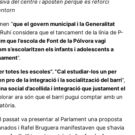
ssiva del centre i aposten perquè es reforci
’entorn
amen “
que el govern municipal i la Generalitat
m Ruhí considera que el tancament de la línia de P-
sim que l’escola de Font de la Pólvora vagi
om s’escolaritzen els infants i adolescents a
onament
”.
r totes les escoles”. “Cal estudiar-los un per
ro de la integració i la socialització del barri
”,
ina social d’acollida i integració que justament el
explorar ara són que el barri pugui comptar amb un
gatòria.
ril passat va presentar al Parlament una proposta
anados i Rafel Bruguera manifestaven que s’havia