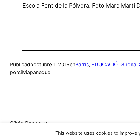
Escola Font de la Pólvora. Foto Marc Martí D
Publicado
octubre 1, 2019
en
Barris
, 
EDUCACIÓ
, 
Girona
, 
por
silviapaneque
Sílvia Paneque
This website uses cookies to improve y