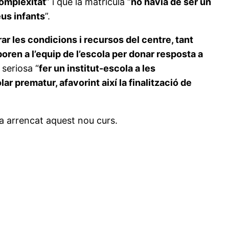
complexitat
” i que la matrícula “
no havia de ser un
eus infants
”.
ar les condicions i recursos del centre, tant
poren a l’equip de l’escola per donar resposta a
seriosa “
fer un institut-escola a les
ar prematur, afavorint així la finalització de
ha arrencat aquest nou curs.