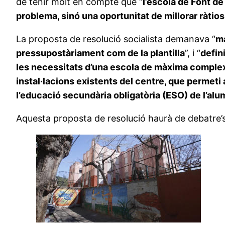
de tenir molt en compte que “
l’escola de Font d
problema, sinó una oportunitat de millorar ràtios
La proposta de resolució socialista demanava “
ma
pressupostàriament com de la plantilla
”, i “
defin
les necessitats d’una escola de màxima complex
instal·lacions existents del centre, que permeti a
l’educació secundària obligatòria (ESO) de l’alum
Aquesta proposta de resolució haurà de debatre’s 