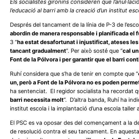
Els socialistes gironins consideren que l’anul·lac
l’educació al barri amb la creació d’un institut es
Després del tancament de la línia de P-3 de l’esco
abordin de manera responsable i planificada el fu
3 “
ha estat desafortunat i injustificat, ateses le
tancant gradualment
”. Per això sosté que “
cal un
Font de la Pólvora i per garantir que el barri c
Ruhí considera que s’ha de tenir en compte que “
un, però a Font de la Pólvora no es poden permetr
ha sentenciat. El regidor socialista ha recordat q
barri necessita molt
”. D’altra banda, Ruhí ha ind
institut escola i la implantació d’una escola talle
El PSC es va oposar des del començament a la desa
de resolució contra el seu tancament. En aquesta