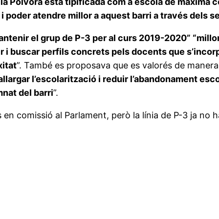
e la Pólvora està tipificada com a escola de màxima 
 i poder atendre millor a aquest barri a través dels s
ntenir el grup de P-3 per al curs 2019-2020” “millor
ir i buscar perfils concrets pels docents que s’incor
itat
”. També es proposava que es valorés de manera 
llargar l’escolarització i reduir l’abandonament escol
nat del barri
”.
en comissió al Parlament, però la línia de P-3 ja no 