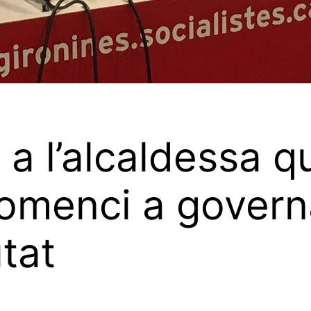
 l’alcaldessa qu
 comenci a gover
utat