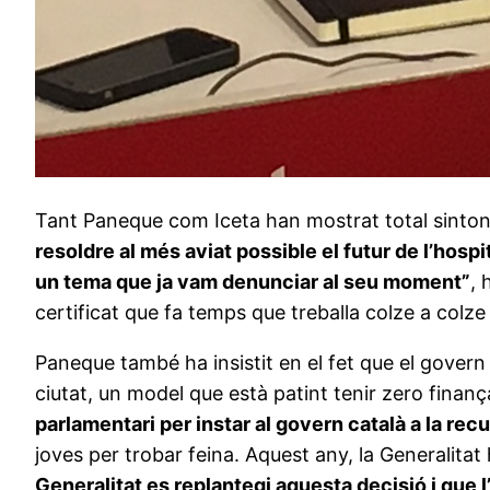
Tant Paneque com Iceta han mostrat total sintoni
resoldre al més aviat possible el futur de l’hosp
un tema que ja vam denunciar al seu moment”
, 
certificat que fa temps que treballa colze a colz
Paneque també ha insistit en el fet que el govern
ciutat, un model que està patint tenir zero finan
parlamentari per instar al govern català a la rec
joves per trobar feina. Aquest any, la Generalita
Generalitat es replantegi aquesta decisió i que l