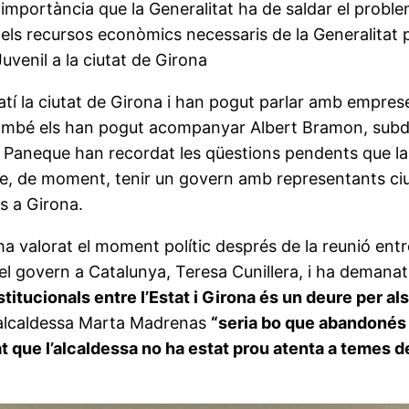
 importància que la Generalitat ha de saldar el proble
e els recursos econòmics necessaris de la Generalitat 
uvenil a la ciutat de Girona
atí la ciutat de Girona i han pogut parlar amb empreses
ita també els han pogut acompanyar Albert Bramon, sub
i Paneque han recordat les qüestions pendents que la 
que, de moment, tenir un govern amb representants ci
s a Girona.
 ha valorat el moment polític després de la reunió entr
del govern a Catalunya, Teresa Cunillera, i ha demana
nstitucionals entre l’Estat i Girona és un deure per a
 l’alcaldessa Marta Madrenas
“seria bo que abandonés l
at que l’alcaldessa no ha estat prou atenta a temes de