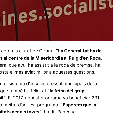
ecten la ciutat de Girona.
“La Generalitat ha de
s al centre de la Misericòrdia al Puig d’en Roca,
uera, que avui ha assistit a la roda de premsa, ha
sta el més aviat millor a aquestes qüestions.
n el sistema d’escoles bressol municipals de la
eque també ha felicitat
“la feina del grup
il”
. El 2017, aquest programa va beneficiar 231
 la meitat d’aquest programa.
“Esperem que la
itats per als joves”
, ha dit Paneque.