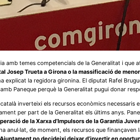
a amb temes competencials de la Generalitat i que af
ital Josep Trueta a Girona o la massificació de menor
ha explicat la regidora gironina. El diputat Rafel Brug
e amb Paneque perquè la Generalitat pugui donar respo
 català inverteixi els recursos econòmics necessaris e
çament per part de la Generalitat els últims anys. Pan
uperació de la Xarxa d’Impulsors de la Garantia Juven
t ha anul·lat, de moment, els recursos que finançaven
’Ajuntament no decideixi deixar d’invertir en oportun