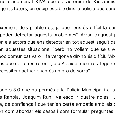
ndia anomenat KIVA que és l’acrònim de Kiusaamista
ents tutors, un equip estable dins la policia que con
ement dels problemes, ja que “ens és difícil la c
er poder detectar aquests problemes”. Arran d’aques
n els actors que ens detectarien tot aquest seguit d
en aquestes situacions, “però no volíem que se’ls 
c comunicativa o li fa vergonya dir-ho és difícil. “A
 que no tenen retorn”, diu Alcaide, mentre afegeix
necessitem actuar quan és un gra de sorra”.
tadors 3.0 que ha permès a la Policia Municipal i a 
les Rahola, Joaquim Ruhí, va escollir quatre noies 
da, de confiança i que tenien certa empatia amb els
xí en com abordar els casos i com formular preguntes