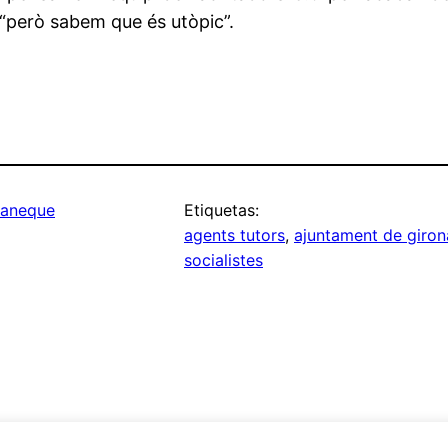
 “però sabem que és utòpic”.
Paneque
Etiquetas:
agents tutors
, 
ajuntament de giron
socialistes