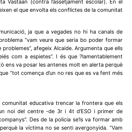
 Vastaan (contra l’assetjament escolar). En el
eixen el que envolta els conflictes de la comunitat
omunicació, ja que a vegades no hi ha canals de
t problema “vam veure que seria bo poder formar
e problemes”, afegeix Alcaide. Argumenta que ells
veiés com a espietes”. I és que ?lamentablement
ixò ens va posar les antenes molt en alerta perquè
 que “tot comença d’un no res que es va fent més
la comunitat educativa trencar la frontera que els
i un noi del centre -de 3r i 4t d’ESO i primer de
 companys”. Des de la policia se’ls va formar amb
 perquè la víctima no se senti avergonyida. “Vam