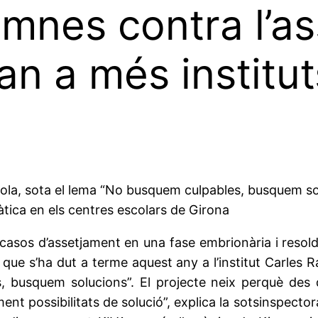
umnes contra l’a
an a més institu
ahola, sota el lema “No busquem culpables, busquem sol
àtica en els centres escolars de Girona
casos d’assetjament en una fase embrionària i resoldr
ue s’ha dut a terme aquest any a l’institut Carles Ra
 busquem solucions”. El projecte neix perquè des d
ent possibilitats de solució”, explica la sotsinspectora