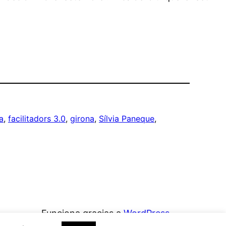
a
, 
facilitadors 3.0
, 
girona
, 
Sílvia Paneque
, 
Funciona gracias a
WordPress