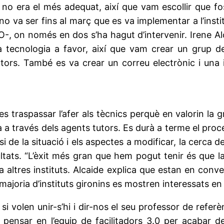
no era el més adequat, així que vam escollir que fo
va ser fins al març que es va implementar a l’institut
O-, on només en dos s’ha hagut d’intervenir. Irene A
 la tecnologia a favor, així que vam crear un grup 
s tutors. També es va crear un correu electrònic i un
traspassar l’afer als tècnics perquè en valorin la gra
cia a través dels agents tutors. Es durà a terme el proc
lisi de la situació i els aspectes a modificar, la cerca
tats. “L’èxit més gran que hem pogut tenir és que la
a altres instituts. Alcaide explica que estan en conv
ajoria d’instituts gironins es mostren interessats en 
 si volen unir-s’hi i dir-nos el seu professor de refer
 pensar en l’equip de facilitadors 3.0 per acabar de