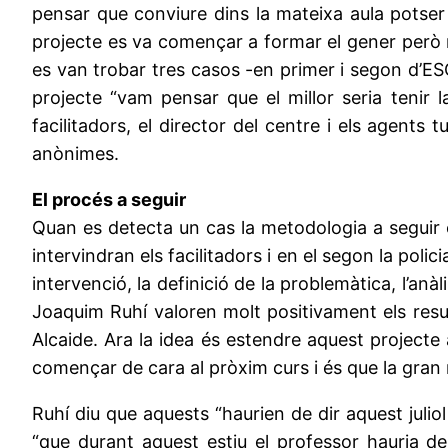
pensar que conviure dins la mateixa aula potser 
projecte es va començar a formar el gener però no 
es van trobar tres casos -en primer i segon d’ES
projecte “vam pensar que el millor seria tenir
facilitadors, el director del centre i els agent
anònimes.
El procés a seguir
Quan es detecta un cas la metodologia a seguir es 
intervindran els facilitadors i en el segon la poli
intervenció, la definició de la problemàtica, l’anà
Joaquim Ruhí valoren molt positivament els resul
Alcaide. Ara la idea és estendre aquest projecte 
començar de cara al pròxim curs i és que la gran m
Ruhí diu que aquests “haurien de dir aquest juliol
“que durant aquest estiu el professor hauria de