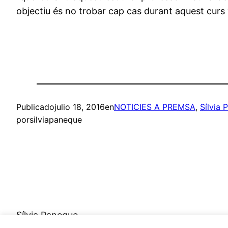
objectiu és no trobar cap cas durant aquest curs
Publicado
julio 18, 2016
en
NOTICIES A PREMSA
, 
Sílvia 
por
silviapaneque
Sílvia Paneque