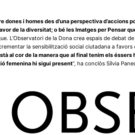
tre dones i homes des d’una perspectiva d’accions p
avor de la diversitat; o bé les Imatges per Pensar qu
que. L’Observatori de la Dona crea espais de debat de la
ementar la sensibilització social ciutadana a favors d
tà al cor de la manera que al final tenim els éssers 
sió femenina hi sigui present
”, ha conclòs Sílvia Pane