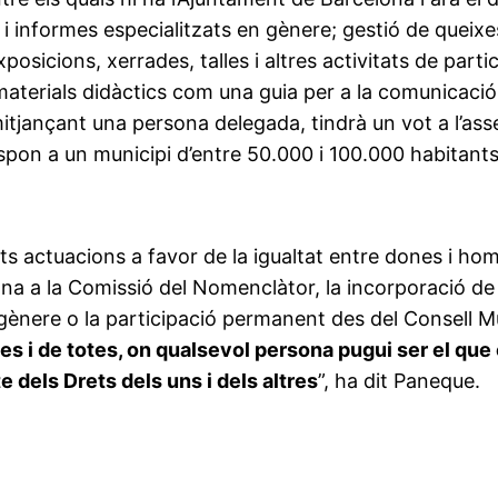
 i informes especialitzats en gènere; gestió de queixe
posicions, xerrades, talles i altres activitats de part
aterials didàctics com una guia per a la comunicació 
tjançant una persona delegada, tindrà un vot a l’assem
pon a un municipi d’entre 50.000 i 100.000 habitants
ts actuacions a favor de la igualtat entre dones i h
irona a la Comissió del Nomenclàtor, la incorporació de
e gènere o la participació permanent des del Consell Mu
s i de totes, on qualsevol persona pugui ser el que és
 dels Drets dels uns i dels altres
”, ha dit Paneque.