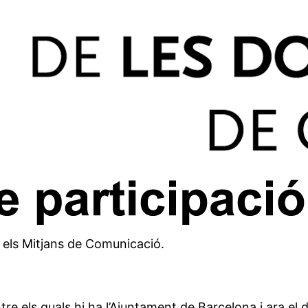
n els Mitjans de Comunicació.
re els quals hi ha l’Ajuntament de Barcelona i ara e