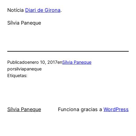
Notícia
Diari de Girona
.
Sílvia Paneque
Publicado
enero 10, 2017
en
Sílvia Paneque
por
silviapaneque
Etiquetas:
Sílvia Paneque
Funciona gracias a
WordPress