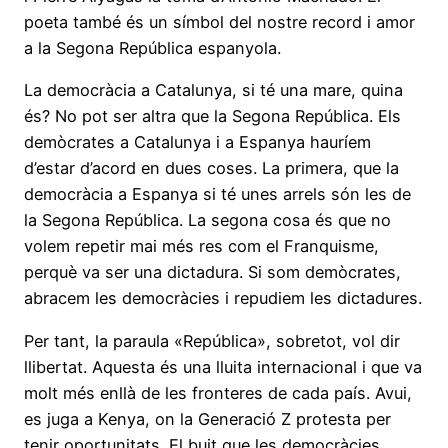
poeta també és un símbol del nostre record i amor
a la Segona República espanyola.
La democràcia a Catalunya, si té una mare, quina
és? No pot ser altra que la Segona República. Els
demòcrates a Catalunya i a Espanya hauríem
d’estar d’acord en dues coses. La primera, que la
democràcia a Espanya si té unes arrels són les de
la Segona República. La segona cosa és que no
volem repetir mai més res com el Franquisme,
perquè va ser una dictadura. Si som demòcrates,
abracem les democràcies i repudiem les dictadures.
Per tant, la paraula «República», sobretot, vol dir
llibertat. Aquesta és una lluita internacional i que va
molt més enllà de les fronteres de cada país. Avui,
es juga a Kenya, on la Generació Z protesta per
tenir oportunitats. El buit que les democràcies