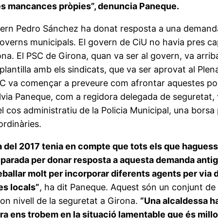
 les mancances pròpies”, denuncia Paneque.
vern Pedro Sánchez ha donat resposta a una demanda mo
verns municipals. El govern de CiU no havia pres cap d
na. El PSC de Girona, quan va ser al govern, va arriba
plantilla amb els sindicats, que va ser aprovat al Plenar
SC va començar a preveure com afrontar aquestes poss
lvia Paneque, com a regidora delegada de seguretat, 
l cos administratiu de la Policia Municipal, una borsa p
ordinàries.
 del 2017 tenia en compte que tots els que haguessi
parada per donar resposta a aquesta demanda antiga 
eballar molt per incorporar diferents agents per via 
ies locals”
, ha dit Paneque. Aquest són un conjunt de
on nivell de la seguretat a Girona.
“Una alcaldessa ha
ra ens trobem en la situació lamentable que és millo