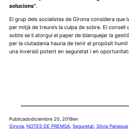
solucions”
.
El grup dels socialistes de Girona considera que l
per mitjà de treure’s la culpa de sobre. El conse
sobte se li atorgui el paper de blanquejar la gest
per la ciutadania hauria de tenir el propòsit humi
una inversió potent en seguretat i en oportunitats
Publicado
diciembre 20, 2018
en
Girona
, 
NOTES DE PREMSA
, 
Seguretat
, 
Sílvia Paneque