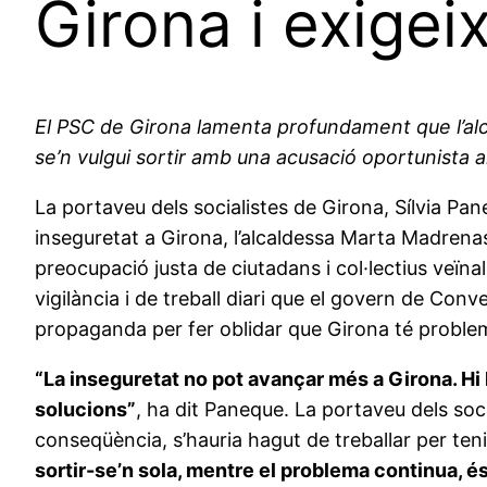
Girona i exigei
El PSC de Girona lamenta profundament que l’alc
se’n vulgui sortir amb una acusació oportunista al
La portaveu dels socialistes de Girona, Sílvia 
inseguretat a Girona, l’alcaldessa Marta Madrenas 
preocupació justa de ciutadans i col·lectius veï
vigilància i de treball diari que el govern de Co
propaganda per fer oblidar que Girona té problem
“La inseguretat no pot avançar més a Girona. Hi 
solucions”
, ha dit Paneque. La portaveu dels soci
conseqüència, s’hauria hagut de treballar per ten
sortir-se’n sola, mentre el problema continua, é