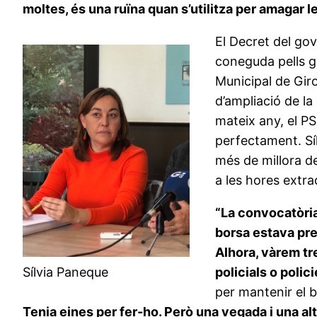
moltes, és una ruïna quan s’utilitza per amagar
El Decret del go
coneguda pells go
Municipal de Giro
d’ampliació de la 
mateix any, el P
perfectament. Sí
més de millora de
a les hores extra
“La convocatòria
borsa estava pre
Alhora, vàrem tr
Sílvia Paneque
policials o polic
per mantenir el b
Tenia eines per fer-ho. Però una vegada i una alt