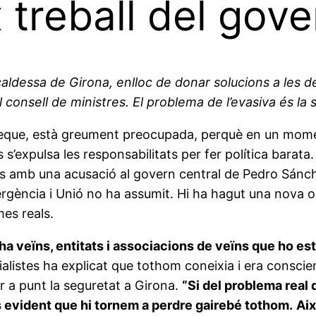
x treball del gov
aldessa de Girona, enlloc de donar solucions a les d
 consell de ministres. El problema de l’evasiva és la 
Paneque, està greument preocupada, perquè en un mom
s’expulsa les responsabilitats per fer política barata
nals amb una acusació al govern central de Pedro Sánc
nvergència i Unió no ha assumit. Hi ha hagut una nova
es reals.
ha veïns, entitats i associacions de veïns que ho es
alistes ha explicat que tothom coneixia i era conscient 
ir a punt la seguretat a Girona.
“Si del problema real 
s evident que hi tornem a perdre gairebé tothom.
Aix