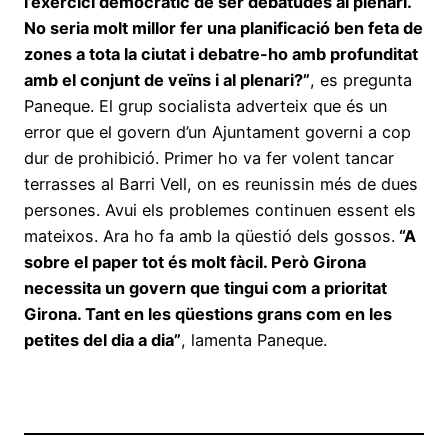
l’exercici democràtic de ser debatudes al plenari.
No seria molt millor fer una planificació ben feta de
zones a tota la ciutat i debatre-ho amb profunditat
amb el conjunt de veïns i al plenari?”
, es pregunta
Paneque. El grup socialista adverteix que és un
error que el govern d’un Ajuntament governi a cop
dur de prohibició. Primer ho va fer volent tancar
terrasses al Barri Vell, on es reunissin més de dues
persones. Avui els problemes continuen essent els
mateixos. Ara ho fa amb la qüestió dels gossos.
“A
sobre el paper tot és molt fàcil. Però Girona
necessita un govern que tingui com a prioritat
Girona. Tant en les qüestions grans com en les
petites del dia a dia”
, lamenta Paneque.