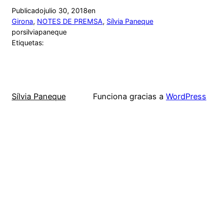
Publicado
julio 30, 2018
en
Girona
, 
NOTES DE PREMSA
, 
Sílvia Paneque
por
silviapaneque
Etiquetas:
Sílvia Paneque
Funciona gracias a
WordPress