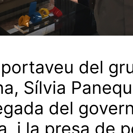
 portaveu del gr
a, Sílvia Panequ
legada del gover
a, i la presa de 