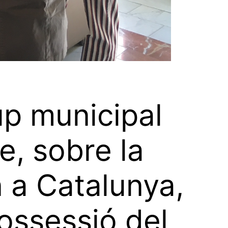
up municipal
e, sobre la
n a Catalunya,
possessió del