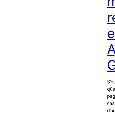
m
r
e
A
G
S’h
qüe
pag
cas
d’a