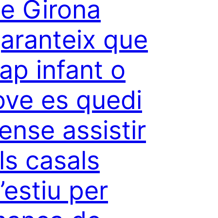
e Girona
aranteix que
ap infant o
ove es quedi
ense assistir
ls casals
’estiu per