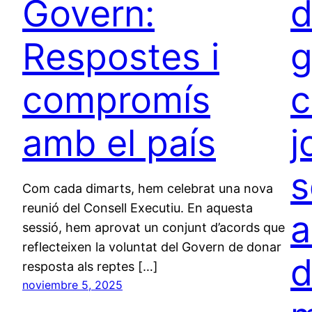
Govern:
d
Respostes i
g
compromís
c
amb el país
j
s
Com cada dimarts, hem celebrat una nova
reunió del Consell Executiu. En aquesta
a
sessió, hem aprovat un conjunt d’acords que
reflecteixen la voluntat del Govern de donar
d
resposta als reptes […]
noviembre 5, 2025