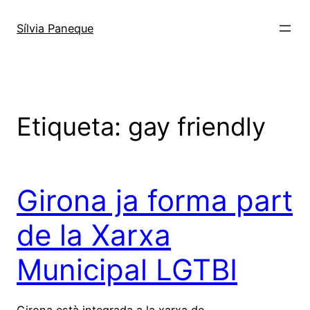
Sílvia Paneque
Etiqueta:
gay friendly
Girona ja forma part
de la Xarxa
Municipal LGTBI
Girona està integrada a la xarxa de