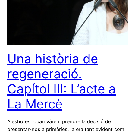
Una història de
regeneració.
Capítol III: L’acte a
La Mercè
Aleshores, quan vàrem prendre la decisió de
presentar-nos a primàries, ja era tant evident com