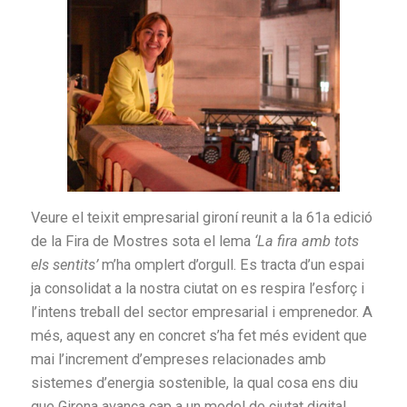
Veure el teixit empresarial gironí reunit a la 61a edició
de la Fira de Mostres sota el lema
‘La fira amb tots
els sentits’
m’ha omplert d’orgull. Es tracta d’un espai
ja consolidat a la nostra ciutat on es respira l’esforç i
l’intens treball del sector empresarial i emprenedor. A
més, aquest any en concret s’ha fet més evident que
mai l’increment d’empreses relacionades amb
sistemes d’energia sostenible, la qual cosa ens diu
que Girona avança cap a un model de ciutat digital