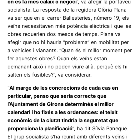
on es fa més calaix o negoci
”, va afegir la portaveu
socialista. La resposta de la regidora Glòria Plana
va ser que en el carrer Ballesteries, número 19, els
veïns necessitaven més potència elèctrica i que les
obres requerien dos mesos de temps. Plana va
afegir que no hi hauria “problema” en mobilitat per
a vehicles i vianants. “Quan és el millor moment per
fer aquestes obres? Quan els veïns estan
demanant això i no poden viure allà, perquè els hi
salten els fusibles?”, va considerar.
“
Al marge de les concrecions de cada cas en
particular, penso que seria correcte que
l’Ajuntament de Girona determinés el millor
calendari i ho fixés a les ordenances: el teixit
econòmic de la ciutat tindria la seguretat que
proporciona la planificació
”, ha dit Sílvia Paneque.
El grup socialista s’ha reunit amb diferents veïns i