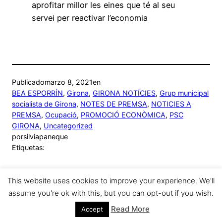
aprofitar millor les eines que té al seu
servei per reactivar l’economia
Publicado
marzo 8, 2021
en
BEA ESPORRÍN
, 
Girona
, 
GIRONA NOTÍCIES
, 
Grup municipal
socialista de Girona
, 
NOTES DE PREMSA
, 
NOTICIES A
PREMSA
, 
Ocupació
, 
PROMOCIÓ ECONÒMICA
, 
PSC
GIRONA
, 
Uncategorized
por
silviapaneque
Etiquetas:
This website uses cookies to improve your experience. We'll
assume you're ok with this, but you can opt-out if you wish.
Sílvia Paneque
Funciona gracias a
WordPress
Read More
Accept