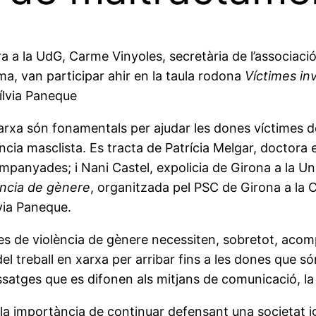
a a la UdG, Carme Vinyoles, secretària de l’associac
ima, van participar ahir en la taula rodona
Víctimes in
ílvia Paneque
 xarxa són fonamentals per ajudar les dones víctimes 
ncia masclista. Es tracta de Patrícia Melgar, doctor
ompanyades; i Nani Castel, expolicia de Girona a la Uni
lència de gènere
, organitzada pel PSC de Girona a la C
lvia Paneque.
es de violència de gènere necessiten, sobretot, acom
 treball en xarxa per arribar fins a les dones que són
atges que es difonen als mitjans de comunicació, la f
e la importància de continuar defensant una societat 