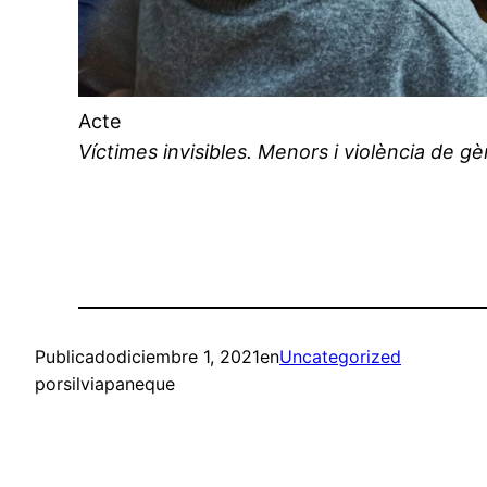
Acte
Víctimes invisibles. Menors i violència de g
Publicado
diciembre 1, 2021
en
Uncategorized
por
silviapaneque