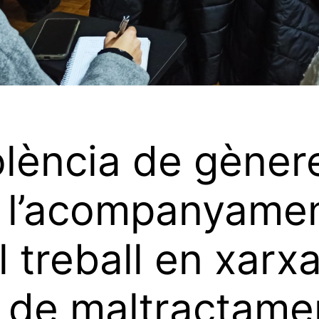
olència de gèner
 l’acompanyamen
 el treball en xarx
 de maltractame