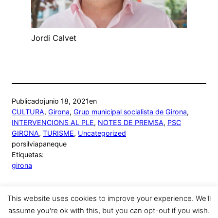
Jordi Calvet
Publicado
junio 18, 2021
en
CULTURA
, 
Girona
, 
Grup municipal socialista de Girona
, 
INTERVENCIONS AL PLE
, 
NOTES DE PREMSA
, 
PSC
GIRONA
, 
TURISME
, 
Uncategorized
por
silviapaneque
Etiquetas:
girona
This website uses cookies to improve your experience. We'll
assume you're ok with this, but you can opt-out if you wish.