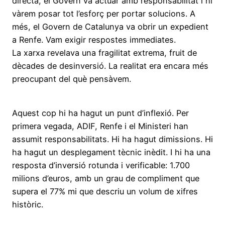
directa, el Govern va actuar amb responsabilitat i hi
vàrem posar tot l’esforç per portar solucions. A
més, el Govern de Catalunya va obrir un expedient
a Renfe. Vam exigir respostes immediates.
La xarxa revelava una fragilitat extrema, fruit de
dècades de desinversió. La realitat era encara més
preocupant del què pensàvem.
Aquest cop hi ha hagut un punt d’inflexió. Per
primera vegada, ADIF, Renfe i el Ministeri han
assumit responsabilitats. Hi ha hagut dimissions. Hi
ha hagut un desplegament tècnic inèdit. I hi ha una
resposta d’inversió rotunda i verificable: 1.700
milions d’euros, amb un grau de compliment que
supera el 77% mi que descriu un volum de xifres
històric.