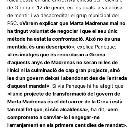
de Girona el 12 de gener, en les quals la va acusar
de mentir i va desacreditar el grup municipal del
PSC
. «Vàrem explicar que Marta Madrenas mai no
ha tingut voluntat de negociar i que el seu únic
mètode ha estat la confrontació. Això no és una
mentida, és una descripció»
, explica Paneque.
«Les imatges que es recordaran a Girona
d’aquests anys de Madrenas no seran ni les de
l’inici ni la culminació de cap gran projecte, sinó
les d’un govern deixat i abandonat des de l’entrada
d’aquest mandat»
. Sílvia Paneque hi ha afegit que
«l’únic projecte de transformació del govern de
Marta Madrenas és el del carrer de la Creu i està
tan mal fet que, si sóc alcaldessa»
, ha dit,
«em
comprometo a canviar-lo i engegar-ne
l’arranjament en els primers cent dies de mandat»
.