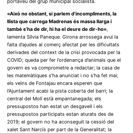
portaveu del grup municipal socialista.
«Això no obstant, si parlem d’incompliments, la
llista que carrega Madrenas és massa llarga i
també s’ha de dir, hi ha el deure de dir-ho»
,
lamenta Sílvia Paneque. Girona arrossega avui la
falta d’ajudes al comerç afectat per les dificultats
derivades del context de la crisi provocada per la
COVID; queda per fer l’ordenança d’animals que el
govern es va comprometre a redactar; la casa de
les matemàtiques s’ha anunciat i no s’ha fet mai;
els veïns de Fontajau encara esperen que
l’Ajuntament acabi la pista coberta del barri; la
central del Molí està empantanegada; els
pressupostos han estat un desgavell i els
pressupostos participats estan aturats des de
2019; el govern no ha aconseguit la cessió del
xalet Sant Narcís per part de la Generalitat; la