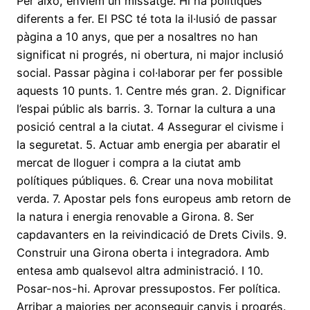
Per això, enviem un missatge. Hi ha polítiques
diferents a fer. El PSC té tota la il·lusió de passar
pàgina a 10 anys, que per a nosaltres no han
significat ni progrés, ni obertura, ni major inclusió
social. Passar pàgina i col·laborar per fer possible
aquests 10 punts. 1. Centre més gran. 2. Dignificar
l’espai públic als barris. 3. Tornar la cultura a una
posició central a la ciutat. 4 Assegurar el civisme i
la seguretat. 5. Actuar amb energia per abaratir el
mercat de lloguer i compra a la ciutat amb
polítiques públiques. 6. Crear una nova mobilitat
verda. 7. Apostar pels fons europeus amb retorn de
la natura i energia renovable a Girona. 8. Ser
capdavanters en la reivindicació de Drets Civils. 9.
Construir una Girona oberta i integradora. Amb
entesa amb qualsevol altra administració. I 10.
Posar-nos-hi. Aprovar pressupostos. Fer política.
Arribar a majories per aconseguir canvis i progrés.