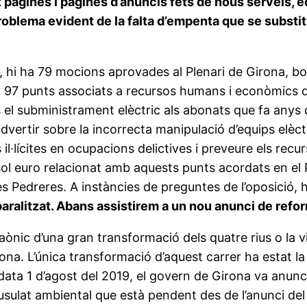
 pàgines i pàgines d’anuncis fets de nous serveis, eq
problema evident de la falta d’empenta que se substi
, hi ha 79 mocions aprovades al Plenari de Girona, bo
 a 97 punts associats a recursos humans i econòmics 
l subministrament elèctric als abonats que fa anys que
vertir sobre la incorrecta manipulació d’equips elè
 il·lícites en ocupacions delictives i preveure els recu
sol euro relacionat amb aquests punts acordats en el P
les Pedreres. A instàncies de preguntes de l’oposició, 
 paralitzat. Abans assistirem a un nou anunci de refo
ònic d’una gran transformació dels quatre rius o la vi
na. L’única transformació d’aquest carrer ha estat la p
 data 1 d’agost del 2019, el govern de Girona va anunc
ausulat ambiental que està pendent des de l’anunci d