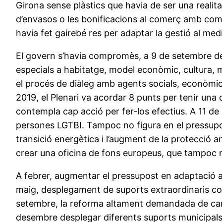
Girona sense plàstics que havia de ser una realita
d’envasos o les bonificacions al comerç amb comp
havia fet gairebé res per adaptar la gestió al me
El govern s’havia compromès, a 9 de setembre d
especials a habitatge, model econòmic, cultura, mob
el procés de diàleg amb agents socials, econòmics,
2019, el Plenari va acordar 8 punts per tenir una
contempla cap acció per fer-los efectius. A 11 de 
persones LGTBI. Tampoc no figura en el pressupost
transició energètica i l’augment de la protecció an
crear una oficina de fons europeus, que tampoc no 
A febrer, augmentar el pressupost en adaptació al
maig, desplegament de suports extraordinaris contr
setembre, la reforma altament demandada de carre
desembre desplegar diferents suports municipals a 