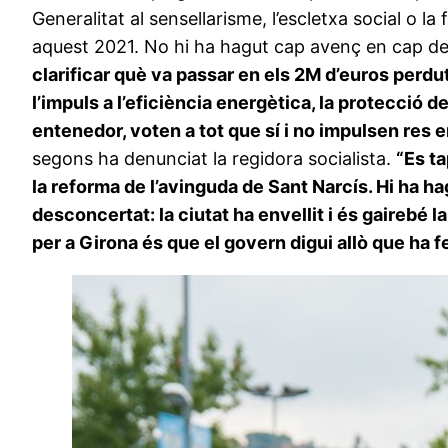
Generalitat al sensellarisme, l’escletxa social o l
aquest 2021. No hi ha hagut cap avenç en cap de
clarificar què va passar en els 2M d’euros perdut
l’impuls a l’eficiència energètica, la protecció d
entenedor, voten a tot que sí i no impulsen res 
segons ha denunciat la regidora socialista.
“Es ta
la reforma de l’avinguda de Sant Narcís. Hi ha h
desconcertat: la ciutat ha envellit i és gairebé l
per a Girona és que el govern digui allò que ha 