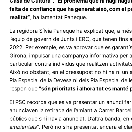
Casa de Cultura”
. “
El problema que hi hagi hagut
falta de confiança que ha generat això, com el 
realitat”
, ha lamentat Paneque.
La regidora Sílvia Paneque ha explicat que, a més
l’equip de govern de Junts i ERC, que tenen fins
2022. Per exemple, es va aprovar que es garantís e
Girona, impulsar una campanya informativa per ad
particular contra individus que realitzen activitats
Això no obstant, en el pressupost no hi ha ni un 
Pla Especial de la Devesa ni dels Pla Especial de 
respon que
“són prioritats i alhora tot es manté
El PSC recorda que es va presentar un anunci fara
anunciaven la retirada de l’amiant a Carrer Barcelo
públics que s’hi havia anunciat. D’altra banda, en
ambientals”
. Però no s’ha presentat encara el cl