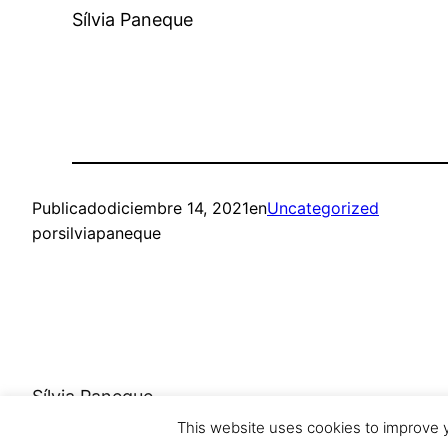
Sílvia Paneque
Publicado
diciembre 14, 2021
en
Uncategorized
por
silviapaneque
Sílvia Paneque
This website uses cookies to improve y