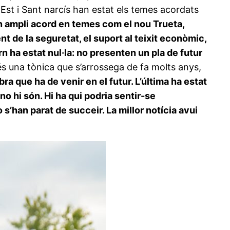
na Est i Sant narcís han estat els temes acordats
un ampli acord en temes com el nou Trueta,
t de la seguretat, el suport al teixit econòmic,
rn ha estat nul·la: no presenten un pla de futur
és una tònica que s’arrossega de fa molts anys,
ra que ha de venir en el futur. L’última ha estat
o hi són. Hi ha qui podria sentir-se
 s’han parat de succeir. La millor notícia avui