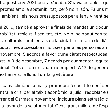
t aquest any 2021 que ja s’acaba. S’havia establert qu
romís amb la sostenibilitat, però no hi són. Fa uns 
di ambient i els nous pressupostos per a l’any vinent 
el 2019, també a aprovar a finals de mandat un do
ilitat, residus, fiscalitat, etc. No hi ha hagut cap ta
 culturals i ambientals de la ciutat, ni la taula de di
 ciutat més accessible i inclusiva per a les persones 
novembre, 5 acords a favor d’una ciutat respectuosa, t
. A 9 de desembre, 7 acords per augmentar l’equitat a
imal. Tots els punts s’han incomplert. A 17 de gener d
han vist la llum. I un llarg etcètera.
 canvi climàtic; a març, promoure l’esport femení per 
a la crisi per al teixit econòmic; a juliol, redoblar e
r del Carme; a novembre, incloure plans estratègics 
favor de la salut mental. Gent gran, millora de l’espa