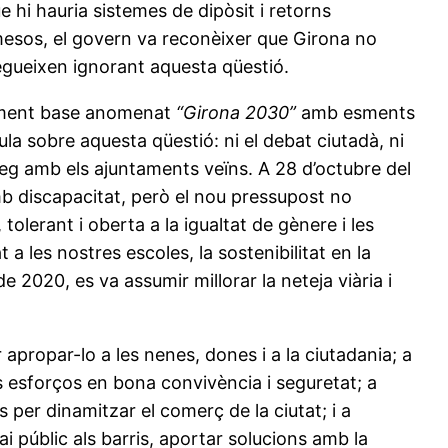
e hi hauria sistemes de dipòsit i retorns
mesos, el govern va reconèixer que Girona no
segueixen ignorant aquesta qüestió.
cument base anomenat
“Girona 2030”
amb esments
ula sobre aquesta qüestió: ni el debat ciutadà, ni
àleg amb els ajuntaments veïns. A 28 d’octubre del
amb discapacitat, però el nou pressupost no
olerant i oberta a la igualtat de gènere i les
 les nostres escoles, la sostenibilitat en la
e 2020, es va assumir millorar la neteja viària i
apropar-lo a les nenes, dones i a la ciutadania; a
ls esforços en bona convivència i seguretat; a
per dinamitzar el comerç de la ciutat; i a
i públic als barris, aportar solucions amb la