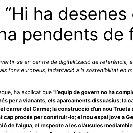
 “Hi ha desenes 
na pendents de f
vertir-se en centre de digitalització de referència, e
 als fons europeus, l’adaptació a la sostenibilitat e
eque, ha explicat que “
l’equip de govern no ha comp
s per a vianants; els aparcaments dissuasius; la casa
del carrer del Carme; la construcció d’un nou Trueta 
at cap procés per construir-lo; el nou espai jove a G
 de l’aigua, el respecte a les clàusules mediambient