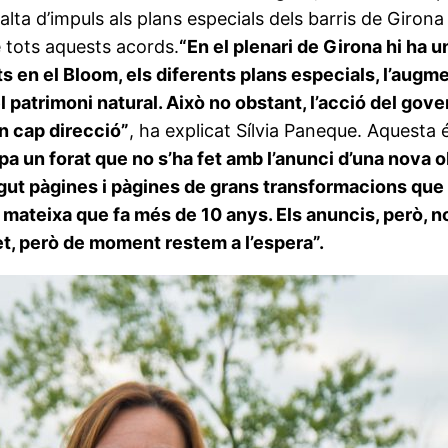
a falta d’impuls als plans especials dels barris de Giro
 tots aquests acords.
“En el plenari de Girona hi ha 
s en el Bloom, els diferents plans especials, l’augmen
el patrimoni natural. Això no obstant, l’acció del gove
en cap direcció”
, ha explicat Sílvia Paneque. Aquesta 
pa un forat que no s’ha fet amb l’anunci d’una nova ob
agut pàgines i pàgines de grans transformacions que n
a mateixa que fa més de 10 anys. Els anuncis, però, no
fet, però de moment restem a l’espera”.