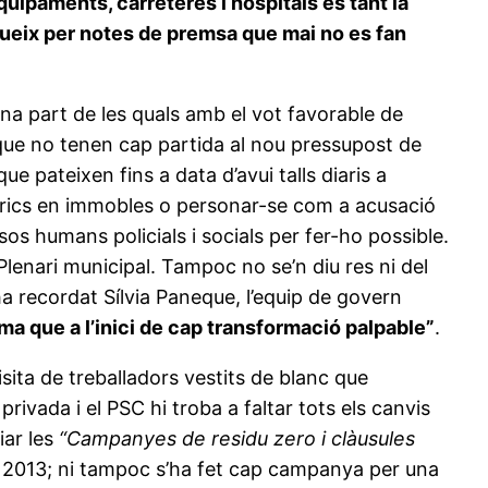
uipaments, carreteres i hospitals és tant la
tueix per notes de premsa que mai no es fan
na part de les quals amb el vot favorable de
que no tenen cap partida al nou pressupost de
 pateixen fins a data d’avui talls diaris a
ctrics en immobles o personar-se com a acusació
rsos humans policials i socials per fer-ho possible.
lenari municipal. Tampoc no se’n diu res ni del
ha recordat Sílvia Paneque, l’equip de govern
rma que a l’inici de cap transformació palpable”
.
sita de treballadors vestits de blanc que
rivada i el PSC hi troba a faltar tots els canvis
iar les
“Campanyes de residu zero i clàusules
el 2013; ni tampoc s’ha fet cap campanya per una