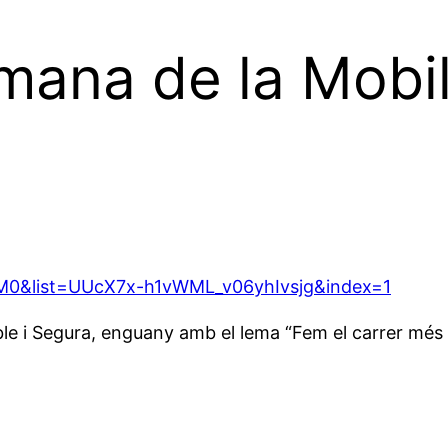
mana de la Mobil
M0&list=UUcX7x-h1vWML_v06yhIvsjg&index=1
le i Segura, enguany amb el lema “Fem el carrer més 