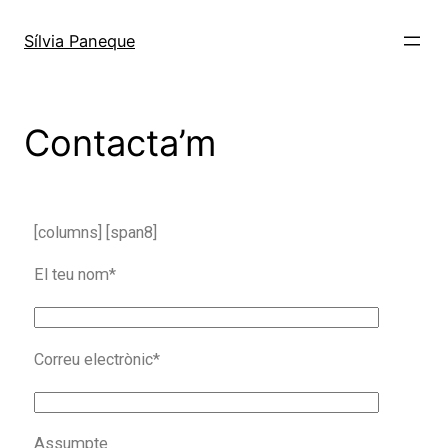
Sílvia Paneque
Contacta’m
[columns] [span8]
El teu nom*
Correu electrònic*
Assumpte