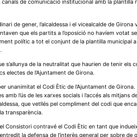
ls canals de comunicació institucional amb la plantilla 
dinari de gener, l’alcaldessa i el vicealcalde de Giron
ntaven que els partits a l’oposició no havíem votat s
ent polític a tot el conjunt de la plantilla municipal a
.
 s’allunya de la neutralitat que haurien de tenir els 
cs electes de l’Ajuntament de Girona.
er unanimitat el Codi Ètic de l’Ajuntament de Girona. 
es amb l’ús de les xarxes socials i l’accés als mitjans
aldessa, que vetllés pel compliment del codi que encar
 la transparència.
l Consistori contravé el Codi Ètic en tant que induei
 entredit la defensa de l’interès general per sobre de q