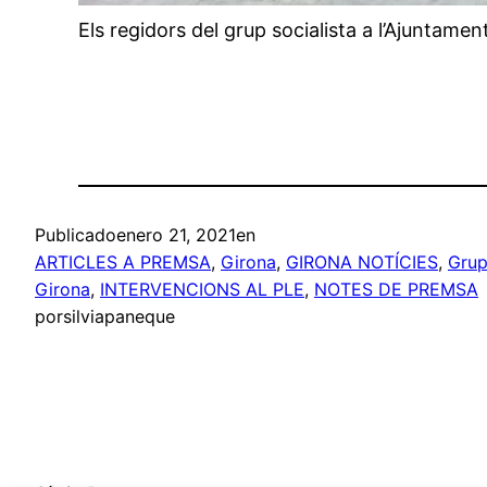
Els regidors del grup socialista a l’Ajuntame
Publicado
enero 21, 2021
en
ARTICLES A PREMSA
, 
Girona
, 
GIRONA NOTÍCIES
, 
Grup
Girona
, 
INTERVENCIONS AL PLE
, 
NOTES DE PREMSA
por
silviapaneque