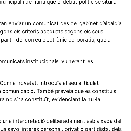
municipal i demana que el debat polític se situï al
a van enviar un comunicat des del gabinet d’alcaldia
egons els criteris adequats segons els seus
 partir del correu electrònic corporatiu, que al
comunicats institucionals, vulnerant les
Com a novetat, introduïa al seu articulat
 de comunicació́. També preveia que es constituís
a no s’ha constituït, evidenciant la nul·la
x una interpretació deliberadament esbiaixada del
ualsevol interès personal, privat o partidista, dels