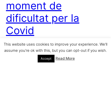
moment de
dificultat per la
Covid
This website uses cookies to improve your experience. We'll
El grup socialista proposa en una moció al Ple que
assume you're ok with this, but you can opt-out if you wish.
l’Ajuntament i la Generalitat treballin colze a colze
amb les entitats i clubs esportius per ajudar-los
Read More
Accept
davant les enormes dificultats […]
abril 8, 2021
Older Posts
→