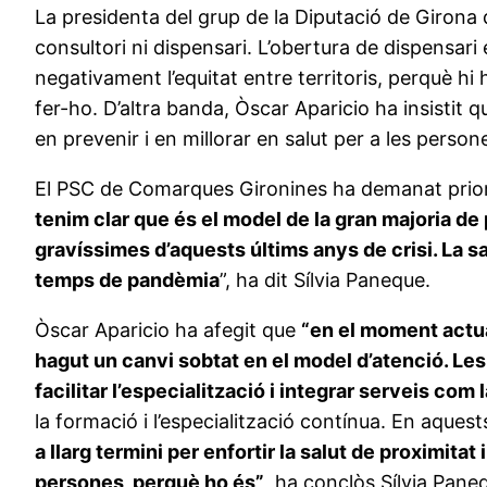
La presidenta del grup de la Diputació de Girona 
consultori ni dispensari. L’obertura de dispensari
negativament l’equitat entre territoris, perquè h
fer-ho. D’altra banda, Òscar Aparicio ha insistit 
en prevenir i en millorar en salut per a les person
El PSC de Comarques Gironines ha demanat prioritz
tenim clar que és el model de la gran majoria de 
gravíssimes d’aquests últims anys de crisi. La 
temps de pandèmia
”, ha dit Sílvia Paneque.
Òscar Aparicio ha afegit que
“en el moment actual
hagut un canvi sobtat en el model d’atenció. Le
facilitar l’especialització i integrar serveis com l
la formació i l’especialització contínua. En aques
a llarg termini per enfortir la salut de proximitat
persones, perquè ho és”
, ha conclòs Sílvia Pane