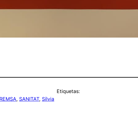
Etiquetas:
PREMSA
, 
SANITAT
, 
Sílvia