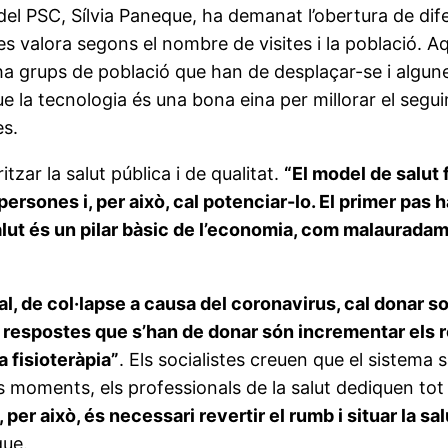
del PSC, Sílvia Paneque, ha demanat l’obertura de dif
 es valora segons el nombre de visites i la població. 
i ha grups de població que han de desplaçar-se i algu
que la tecnologia és una bona eina per millorar el seg
es.
ar la salut pública i de qualitat.
“El model de salut 
persones i, per això, cal potenciar-lo. El primer pas 
salut és un pilar bàsic de l’economia, com malaura
, de col·lapse a causa del coronavirus, cal donar solu
s respostes que s’han de donar són incrementar els 
a fisioteràpia”
. Els socialistes creuen que el sistema 
ts moments, els professionals de la salut dediquen tot
 i, per això, és necessari revertir el rumb i situar la 
que.