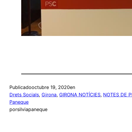
Publicado
octubre 19, 2020
en
Drets Socials
, 
Girona
, 
GIRONA NOTÍCIES
, 
NOTES DE 
Paneque
por
silviapaneque