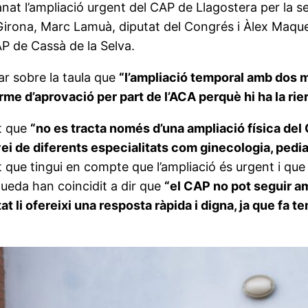
t l’ampliació urgent del CAP de Llagostera per la sev
Girona, Marc Lamuà, diputat del Congrés i Àlex Maqued
P de Cassà de la Selva.
ar sobre la taula que
“l’ampliació temporal amb dos m
forme d’aprovació per part de l’ACA perquè hi ha la rie
at que
“no es tracta només d’una ampliació física del
ei de diferents especialitats com ginecologia, pediatr
que tingui en compte que l’ampliació és urgent i que h
ueda han coincidit a dir que
“el CAP no pot seguir a
t li ofereixi una resposta ràpida i digna, ja que fa 