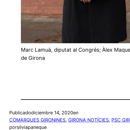
Marc Lamuà, diputat al Congrés; Àlex Maqueda,
de Girona
Publicado
diciembre 14, 2020
en
COMARQUES GIRONINES
, 
GIRONA NOTÍCIES
, 
PSC GI
por
silviapaneque